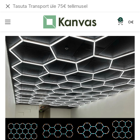
Tasuta Transport üle 75€ tellimusel
0
0
€