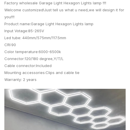
Factory wholesale Garage Light Hexagon Lights lamp !!!!
Welcome customized!Just tell us what u need,we will design it for
you!!!!
Product name:Garage Light Hexagon Lights lamp
Input Votage:85-265V
Led tube: 440mm/575mm/117.5mm
CRI:90
Color temperature:6000-6500k
Connector:120/180 degree,Y/T/L
Cable connector:Included
Mounting accessories:Clips and cable tie
Warranty: 2 years