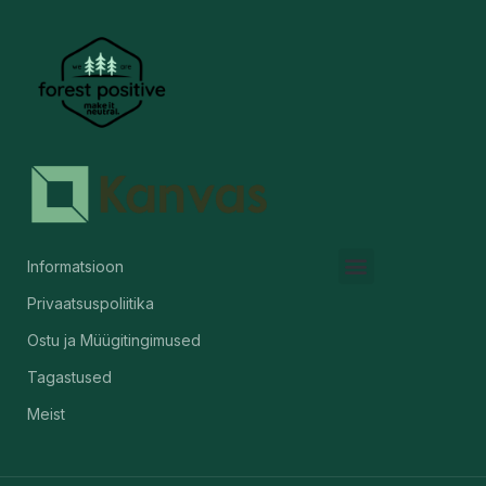
Informatsioon
Privaatsuspoliitika
Kunstigalerii & Lõuendid
Ostu ja Müügitingimused
Tagastused
Meist